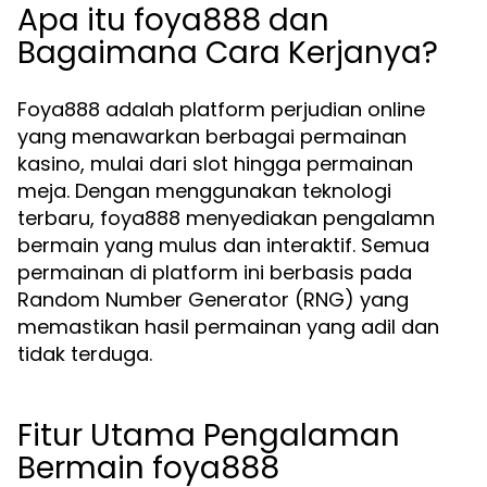
Apa itu foya888 dan
Bagaimana Cara Kerjanya?
Foya888 adalah platform perjudian online
yang menawarkan berbagai permainan
kasino, mulai dari slot hingga permainan
meja. Dengan menggunakan teknologi
terbaru, foya888 menyediakan pengalamn
bermain yang mulus dan interaktif. Semua
permainan di platform ini berbasis pada
Random Number Generator (RNG) yang
memastikan hasil permainan yang adil dan
tidak terduga.
Fitur Utama Pengalaman
Bermain foya888