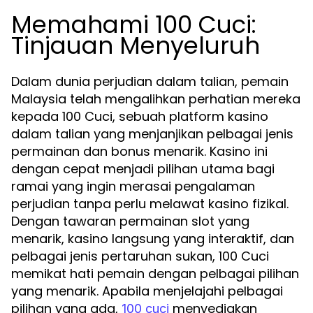
Memahami 100 Cuci:
Tinjauan Menyeluruh
Dalam dunia perjudian dalam talian, pemain
Malaysia telah mengalihkan perhatian mereka
kepada 100 Cuci, sebuah platform kasino
dalam talian yang menjanjikan pelbagai jenis
permainan dan bonus menarik. Kasino ini
dengan cepat menjadi pilihan utama bagi
ramai yang ingin merasai pengalaman
perjudian tanpa perlu melawat kasino fizikal.
Dengan tawaran permainan slot yang
menarik, kasino langsung yang interaktif, dan
pelbagai jenis pertaruhan sukan, 100 Cuci
memikat hati pemain dengan pelbagai pilihan
yang menarik. Apabila menjelajahi pelbagai
pilihan yang ada,
menyediakan
100 cuci