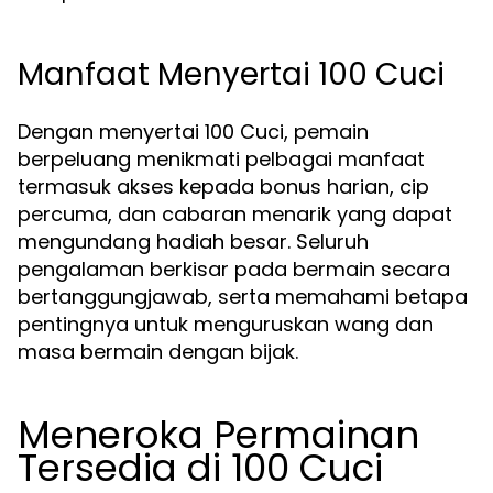
Manfaat Menyertai 100 Cuci
Dengan menyertai 100 Cuci, pemain
berpeluang menikmati pelbagai manfaat
termasuk akses kepada bonus harian, cip
percuma, dan cabaran menarik yang dapat
mengundang hadiah besar. Seluruh
pengalaman berkisar pada bermain secara
bertanggungjawab, serta memahami betapa
pentingnya untuk menguruskan wang dan
masa bermain dengan bijak.
Meneroka Permainan
Tersedia di 100 Cuci