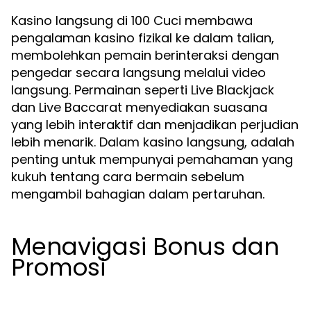
Kasino langsung di 100 Cuci membawa
pengalaman kasino fizikal ke dalam talian,
membolehkan pemain berinteraksi dengan
pengedar secara langsung melalui video
langsung. Permainan seperti Live Blackjack
dan Live Baccarat menyediakan suasana
yang lebih interaktif dan menjadikan perjudian
lebih menarik. Dalam kasino langsung, adalah
penting untuk mempunyai pemahaman yang
kukuh tentang cara bermain sebelum
mengambil bahagian dalam pertaruhan.
Menavigasi Bonus dan
Promosi