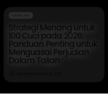
GAMBLING
Strategi Menang untuk
100 Cuci pada 2026:
Panduan Penting untuk
Menguasai Perjudian
Dalam Talian
Jack Simmons
Feb 8, 2026
J