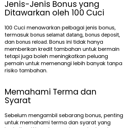
Jenis-Jenis Bonus yang
Ditawarkan oleh 100 Cuci
100 Cuci menawarkan pelbagai jenis bonus,
termasuk
,
,
bonus selamat datang
bonus deposit
dan
. Bonus ini tidak hanya
bonus reload
memberikan kredit tambahan untuk bermain
tetapi juga boleh meningkatkan peluang
pemain untuk memenangi lebih banyak tanpa
risiko tambahan.
Memahami Terma dan
Syarat
Sebelum mengambil sebarang bonus, penting
untuk memahami terma dan syarat yang