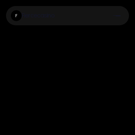
Fiercecasino
F