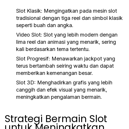
Slot Klasik:
Mengingatkan pada mesin slot
tradisional dengan tiga reel dan simbol klasik
seperti buah dan angka.
Video Slot:
Slot yang lebih modern dengan
lima reel dan animasi yang menarik, sering
kali berdasarkan tema tertentu.
Slot Progresif:
Menawarkan jackpot yang
terus bertambah seiring waktu dan dapat
memberikan kemenangan besar.
Slot 3D:
Menghadirkan grafis yang lebih
canggih dan efek visual yang menarik,
meningkatkan pengalaman bermain.
Strategi Bermain Slot
untuk Meningkatkan