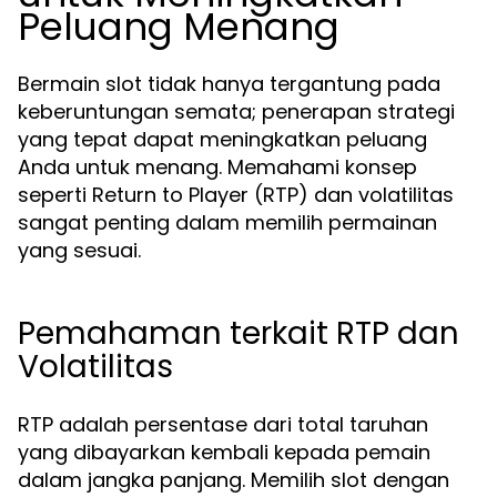
Peluang Menang
Bermain slot tidak hanya tergantung pada
keberuntungan semata; penerapan strategi
yang tepat dapat meningkatkan peluang
Anda untuk menang. Memahami konsep
seperti Return to Player (RTP) dan volatilitas
sangat penting dalam memilih permainan
yang sesuai.
Pemahaman terkait RTP dan
Volatilitas
RTP adalah persentase dari total taruhan
yang dibayarkan kembali kepada pemain
dalam jangka panjang. Memilih slot dengan