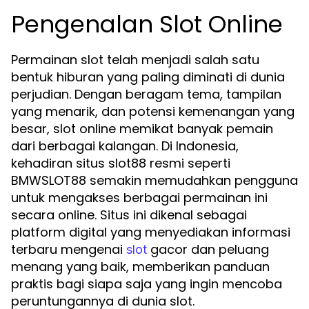
Pengenalan Slot Online
Permainan slot telah menjadi salah satu
bentuk hiburan yang paling diminati di dunia
perjudian. Dengan beragam tema, tampilan
yang menarik, dan potensi kemenangan yang
besar, slot online memikat banyak pemain
dari berbagai kalangan. Di Indonesia,
kehadiran situs slot88 resmi seperti
BMWSLOT88 semakin memudahkan pengguna
untuk mengakses berbagai permainan ini
secara online. Situs ini dikenal sebagai
platform digital yang menyediakan informasi
terbaru mengenai
gacor dan peluang
slot
menang yang baik, memberikan panduan
praktis bagi siapa saja yang ingin mencoba
peruntungannya di dunia slot.