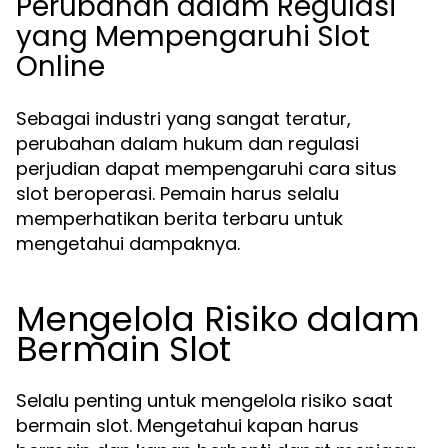
Perubahan dalam Regulasi
yang Mempengaruhi Slot
Online
Sebagai industri yang sangat teratur,
perubahan dalam hukum dan regulasi
perjudian dapat mempengaruhi cara situs
slot beroperasi. Pemain harus selalu
memperhatikan berita terbaru untuk
mengetahui dampaknya.
Mengelola Risiko dalam
Bermain Slot
Selalu penting untuk mengelola risiko saat
bermain slot. Mengetahui kapan harus