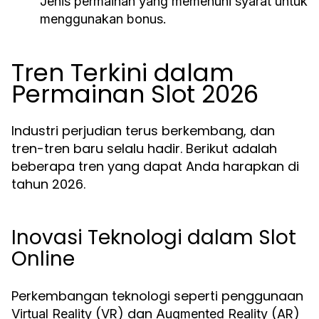
Jenis permainan yang memenuhi syarat untuk
menggunakan bonus.
Tren Terkini dalam
Permainan Slot 2026
Industri perjudian terus berkembang, dan
tren-tren baru selalu hadir. Berikut adalah
beberapa tren yang dapat Anda harapkan di
tahun 2026.
Inovasi Teknologi dalam Slot
Online
Perkembangan teknologi seperti penggunaan
(VR) dan
(AR)
Virtual Reality
Augmented Reality