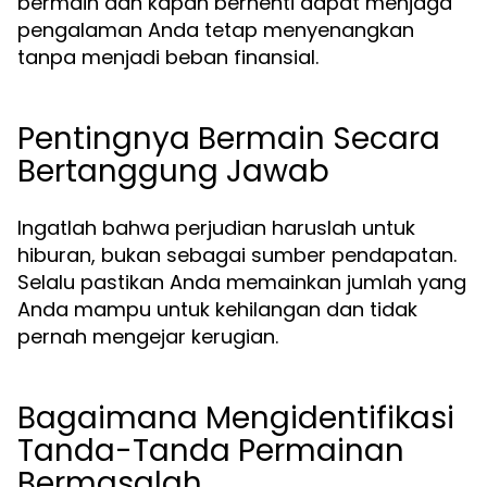
bermain dan kapan berhenti dapat menjaga
pengalaman Anda tetap menyenangkan
tanpa menjadi beban finansial.
Pentingnya Bermain Secara
Bertanggung Jawab
Ingatlah bahwa perjudian haruslah untuk
hiburan, bukan sebagai sumber pendapatan.
Selalu pastikan Anda memainkan jumlah yang
Anda mampu untuk kehilangan dan tidak
pernah mengejar kerugian.
Bagaimana Mengidentifikasi
Tanda-Tanda Permainan
Bermasalah