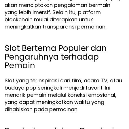
akan menciptakan pengalaman bermain
yang lebih imersif. Selain itu, platform
blockchain mulai diterapkan untuk
meningkatkan transparansi permainan.
Slot Bertema Populer dan
Pengaruhnya terhadap
Pemain
Slot yang terinspirasi dari film, acara TV, atau
budaya pop seringkali menjadi favorit. Ini
menarik pemain melalui koneksi emosional,
yang dapat meningkatkan waktu yang
dihabiskan pada permainan.