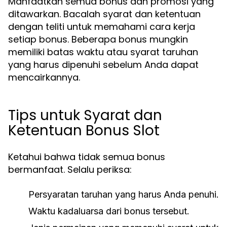
Manfaatkan semua bonus dan promosi yang
ditawarkan. Bacalah syarat dan ketentuan
dengan teliti untuk memahami cara kerja
setiap bonus. Beberapa bonus mungkin
memiliki batas waktu atau syarat taruhan
yang harus dipenuhi sebelum Anda dapat
mencairkannya.
Tips untuk Syarat dan
Ketentuan Bonus Slot
Ketahui bahwa tidak semua bonus
bermanfaat. Selalu periksa:
Persyaratan taruhan yang harus Anda penuhi.
Waktu kadaluarsa dari bonus tersebut.