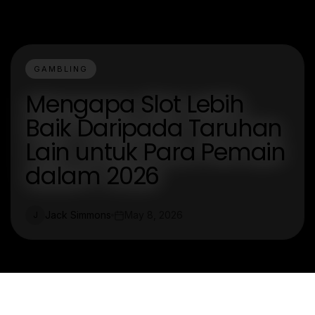
GAMBLING
Mengapa Slot Lebih
Baik Daripada Taruhan
Lain untuk Para Pemain
dalam 2026
Jack Simmons
May 8, 2026
J