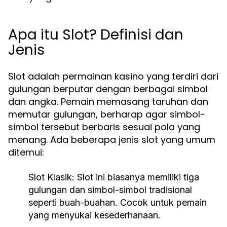
Apa itu Slot? Definisi dan
Jenis
Slot adalah permainan kasino yang terdiri dari
gulungan berputar dengan berbagai simbol
dan angka. Pemain memasang taruhan dan
memutar gulungan, berharap agar simbol-
simbol tersebut berbaris sesuai pola yang
menang. Ada beberapa jenis slot yang umum
ditemui:
Slot Klasik:
Slot ini biasanya memiliki tiga
gulungan dan simbol-simbol tradisional
seperti buah-buahan. Cocok untuk pemain
yang menyukai kesederhanaan.