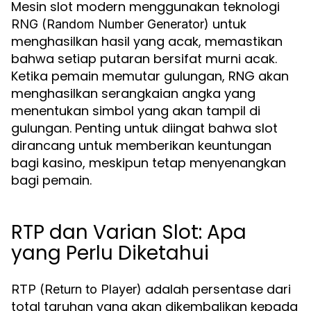
Mesin slot modern menggunakan teknologi
untuk
RNG (Random Number Generator)
menghasilkan hasil yang acak, memastikan
bahwa setiap putaran bersifat murni acak.
Ketika pemain memutar gulungan, RNG akan
menghasilkan serangkaian angka yang
menentukan simbol yang akan tampil di
gulungan. Penting untuk diingat bahwa slot
dirancang untuk memberikan keuntungan
bagi kasino, meskipun tetap menyenangkan
bagi pemain.
RTP dan Varian Slot: Apa
yang Perlu Diketahui
adalah persentase dari
RTP (Return to Player)
total taruhan yang akan dikembalikan kepada