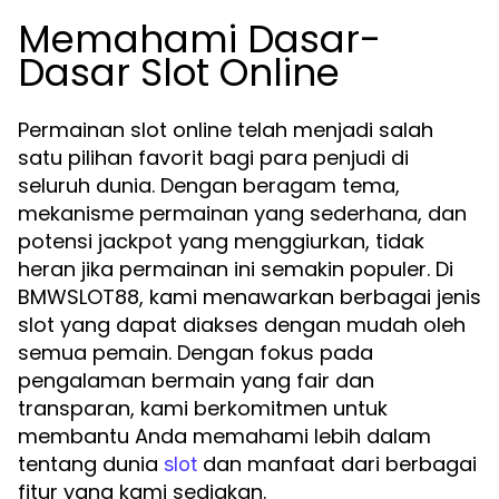
Memahami Dasar-
Dasar Slot Online
Permainan slot online telah menjadi salah
satu pilihan favorit bagi para penjudi di
seluruh dunia. Dengan beragam tema,
mekanisme permainan yang sederhana, dan
potensi jackpot yang menggiurkan, tidak
heran jika permainan ini semakin populer. Di
BMWSLOT88, kami menawarkan berbagai jenis
slot yang dapat diakses dengan mudah oleh
semua pemain. Dengan fokus pada
pengalaman bermain yang fair dan
transparan, kami berkomitmen untuk
membantu Anda memahami lebih dalam
tentang dunia
dan manfaat dari berbagai
slot
fitur yang kami sediakan.