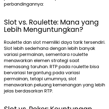
perbandingannya:
Slot vs. Roulette: Mana yang
Lebih Menguntungkan?
Roulette dan slot memiliki daya tarik tersendiri.
Slot lebih sederhana dengan lebih banyak
variasi permainan, sementara roulette
menawarkan elemen strategi saat
memasang taruhan. RTP pada roulette bisa
bervariasi tergantung pada variasi
permainan, tetapi umumnya, slot
menawarkan peluang kemenangan yang lebih
jelas berdasarkan RTP.