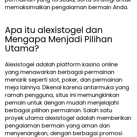
memaksimalkan pengalaman bermain Anda.
Apa itu alexistogel dan
Mengapa Menjadi Pilihan
Utama?
Alexistogel adalah platform kasino online
yang menawarkan berbagai permainan
menarik seperti slot, poker, dan permainan
meja lainnya. Dikenal karena antarmuka yang
ramah pengguna, situs ini memungkinkan
pemain untuk dengan mudah menjelajahi
berbagai pilihan permainan. Salah satu
proyek utama alexistogel adalah memberikan
pengalaman bermain yang aman dan
menyenangkan, dengan berbagai promosi