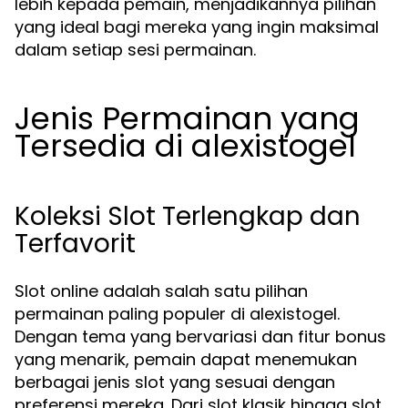
lebih kepada pemain, menjadikannya pilihan
yang ideal bagi mereka yang ingin maksimal
dalam setiap sesi permainan.
Jenis Permainan yang
Tersedia di alexistogel
Koleksi Slot Terlengkap dan
Terfavorit
Slot online adalah salah satu pilihan
permainan paling populer di alexistogel.
Dengan tema yang bervariasi dan fitur bonus
yang menarik, pemain dapat menemukan
berbagai jenis slot yang sesuai dengan
preferensi mereka. Dari slot klasik hingga slot